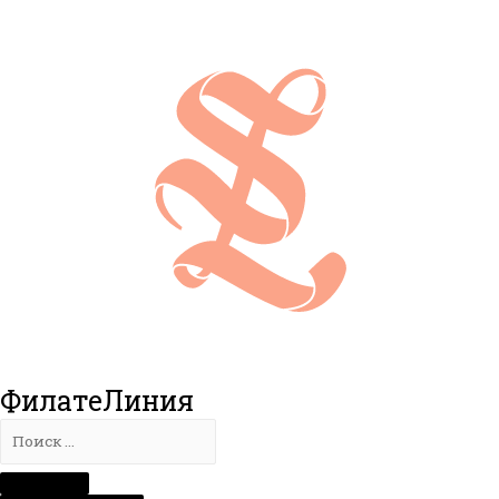
ФилатеЛиния