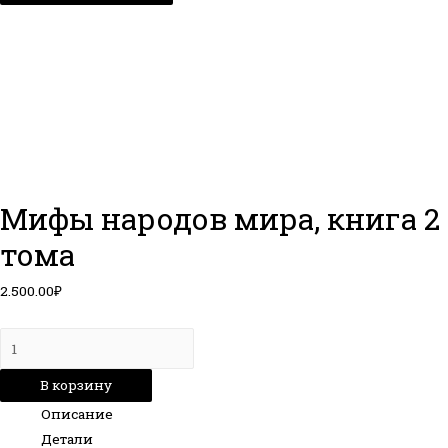
Мифы народов мира, книга 2
тома
2.500.00
₽
Количество
товара
В корзину
Мифы
Описание
народов
Детали
мира,