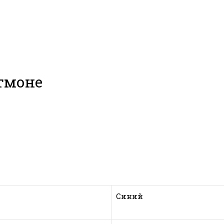
тмоне
Синий