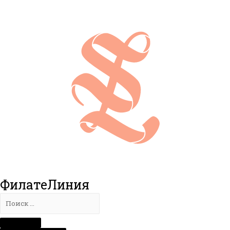
ФилатеЛиния