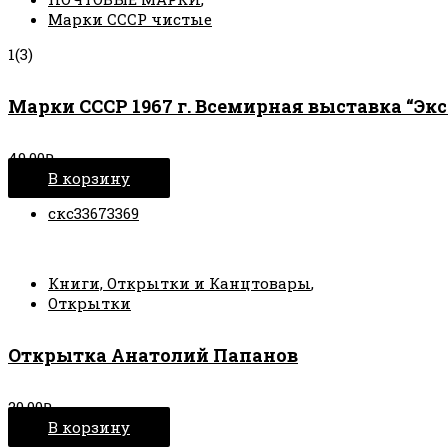
Марки СССР чистые
1(3)
Марки СССР 1967 г. Всемирная выставка “Экс
49.00
₽
В корзину
скс33673369
Книги, Открытки и Канцтовары
,
Открытки
Открытка Анатолий Папанов
20.00
₽
В корзину