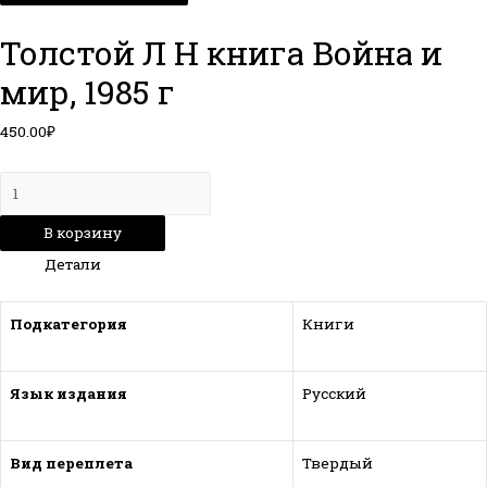
Толстой Л Н книга Война и
мир, 1985 г
450.00
₽
Количество
товара
В корзину
Толстой
Детали
Л
Н
книга
Подкатегория
Книги
Война
и
Язык издания
Русский
мир,
1985
г
Вид переплета
Твердый