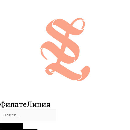
ФилатеЛиния