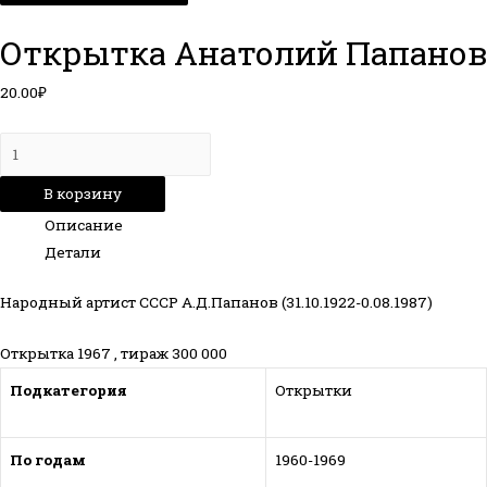
Открытка Анатолий Папанов
20.00
₽
Количество
товара
В корзину
Открытка
Описание
Анатолий
Детали
Папанов
Народный артист СССР А.Д.Папанов (31.10.1922-0.08.1987)
Открытка 1967 , тираж 300 000
Подкатегория
Открытки
По годам
1960-1969