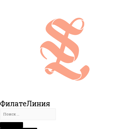
ФилатеЛиния